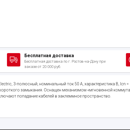
Бесплатная доставка
Бесплатная доставка по г. Ростов-на-Дону при
заказе от 20 000 руб.
ectric, 3-полюсный, номинальный ток 50 А, характеристика B, Icn 
ов короткого замыкания. Оснащен механизмом «мгновенной коммута
ключают попадание кабелей в заклеммное пространство.