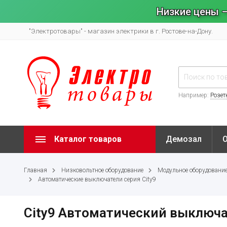
Низкие цены –
"Электротовары" - магазин электрики в г. Ростове-на-Дону.
Например:
Розет
Каталог товаров
Демозал
Главная
Низковольтное оборудование
Модульное оборудовани
Автоматические выключатели серия City9
City9 Автоматический выключат