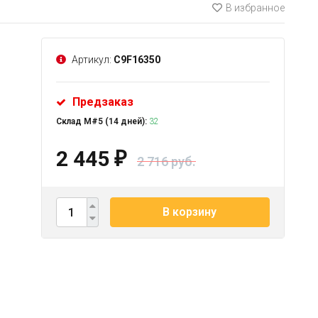
В избранное
Артикул:
C9F16350
Предзаказ
Склад М#5 (14 дней):
32
2 445
₽
2 716 руб.
В корзину