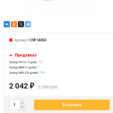
Артикул:
C9F14350
Предзаказ
10
Склад Р#2 (1-2 дня):
2
Склад М#4 (7 дней):
296
Склад М#5 (14 дней):
2 042
₽
2 268 руб.
В корзину