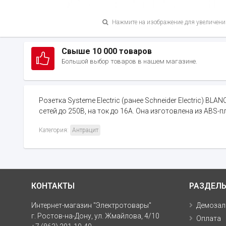
Нажмите на изображение для увеличени
Свыше 10 000 товаров
Большой выбор товаров в нашем магазине.
Розетка Systeme Electric (ранее Schneider Electric) B
сетей до 250В, на ток до 16А. Она изготовлена из ABS-п
Категория:
Антрацит
КОНТАКТЫ
РАЗДЕЛ
Интернет-магазин "Электротовары"
Демозал
г. Ростов-на-Дону, ул. Жмайлова, 4/10
Оплата