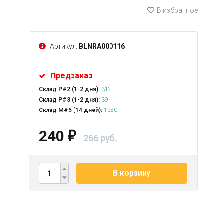
В избранное
Артикул:
BLNRA000116
Предзаказ
Склад Р#2 (1-2 дня):
312
Склад Р#3 (1-2 дня):
39
Склад М#5 (14 дней):
1350
240
₽
266 руб.
В корзину