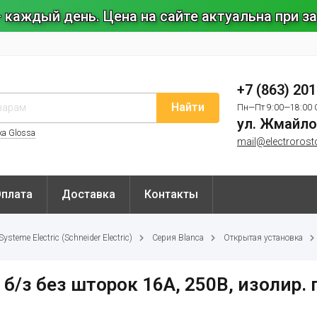
 каждый день. Цена на сайте актуальна при 
+7 (863) 20
Найти
Пн—Пт 9:00—18:00 
ул. Жмайло
ка Glossa
mail@electrorost
Оплата
Доставка
Контакты
steme Electric (Schneider Electric)
Серия Blanca
Открытая установка
б/з без шторок 16А, 250В, изолир.