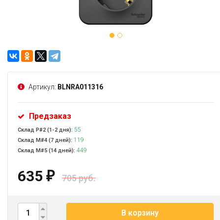
Артикул:
BLNRA011316
Предзаказ
55
Склад Р#2 (1-2 дня):
119
Склад М#4 (7 дней):
449
Склад М#5 (14 дней):
635
₽
705 руб.
В корзину