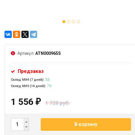
Артикул:
ATN000965S
Предзаказ
33
Склад М#4 (7 дней):
70
Склад М#5 (14 дней):
1 556
₽
1 728 руб.
В корзину