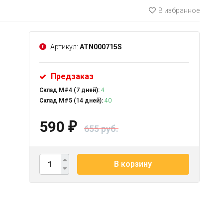
В избранное
Артикул:
ATN000715S
Предзаказ
Склад М#4 (7 дней):
4
Склад М#5 (14 дней):
40
590
₽
655 руб.
В корзину