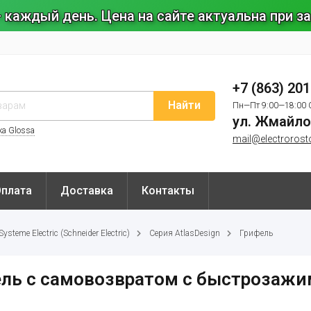
 каждый день. Цена на сайте актуальна при 
+7 (863) 20
Найти
Пн—Пт 9:00—18:00 
ул. Жмайло
ка Glossa
mail@electrorost
Оплата
Доставка
Контакты
steme Electric (Schneider Electric)
Серия AtlasDesign
Грифель
ель с самовозвратом c быстрозаж