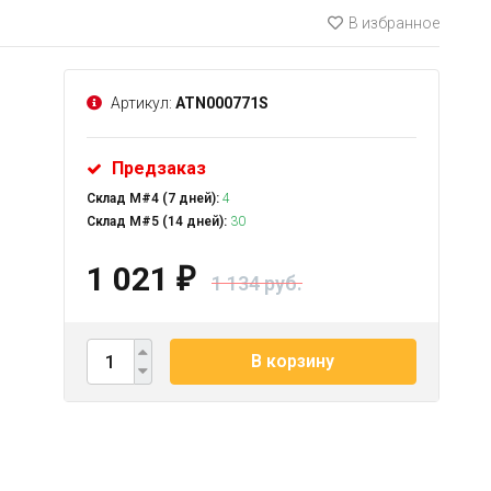
В избранное
Артикул:
ATN000771S
Предзаказ
Склад М#4 (7 дней):
4
Склад М#5 (14 дней):
30
1 021
₽
1 134 руб.
В корзину