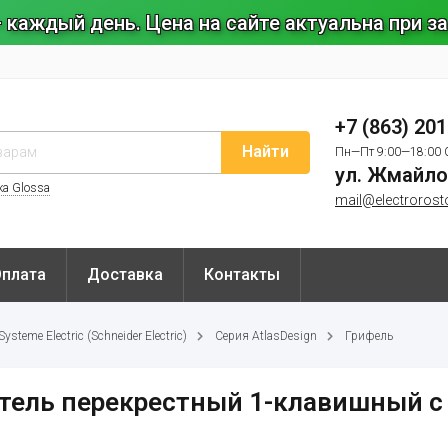
 каждый день. Цена на сайте актуальна при 
+7 (863) 20
Найти
Пн—Пт 9:00—18:00 
ул. Жмайло
ка Glossa
mail@electrorost
Оплата
Доставка
Контакты
steme Electric (Schneider Electric)
Серия AtlasDesign
Грифель
атель перекрестный 1-клавишный 