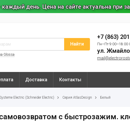
 каждый день. Цена на сайте актуальна при 
+7 (863) 20
Найти
Пн—Пт 9:00—18:00 
ул. Жмайло
ка Glossa
mail@electrorost
Оплата
Доставка
Контакты
steme Electric (Schneider Electric)
Серия AtlasDesign
Белый
с самовозвратом c быстрозажим. 