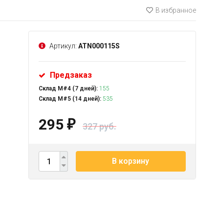
В избранное
Артикул:
ATN000115S
Предзаказ
Склад М#4 (7 дней):
155
Склад М#5 (14 дней):
535
295
₽
327 руб.
В корзину