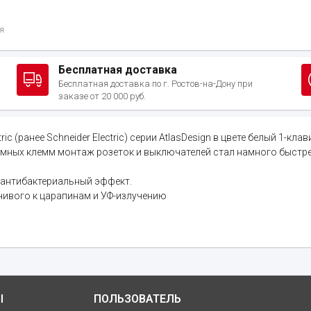
я
Бесплатная доставка
Бесплатная доставка по г. Ростов-на-Дону при
заказе от 20 000 руб.
 (ранее Schneider Electric) серии AtlasDesign в цвете белый 1-к
жимных клемм монтаж розеток и выключателей стал намного быстре
т антибактериальный эффект.
чивого к царапинам и УФ-излучению
Ы
ПОЛЬЗОВАТЕЛЬ