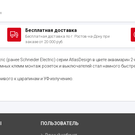
я
Бесплатная доставка
Бесплатная доставка по г. Ростов-на-Дону при
заказе от 20 000 руб.
 (ранее Schneider Electric) серии AtlasDesign в цвете аквамарин
жимных клемм монтаж розеток и выключателей стал намного быстре
чивого к царапинам и УФ-излучению.
Ы
ПОЛЬЗОВАТЕЛЬ