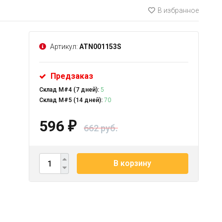
В избранное
Артикул:
ATN001153S
Предзаказ
Склад М#4 (7 дней):
5
Склад М#5 (14 дней):
70
596
₽
662 руб.
В корзину