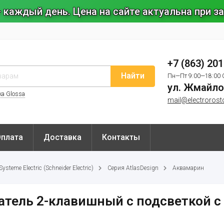
 каждый день. Цена на сайте актуальна при 
+7 (863) 20
Найти
Пн—Пт 9:00—18:00 
ул. Жмайло
ка Glossa
mail@electrorost
Оплата
Доставка
Контакты
steme Electric (Schneider Electric)
Серия AtlasDesign
Аквамарин
атель 2-клавишный с подсветкой 