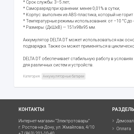
* Срок службы: 3–5 лет;
* Саморазряд при хранении: менее 0,01% в сутки;
* Корпус: выполнен из ABS-пластика, который не горит
* Температурные режимы использования: от –10 °C до +
* Размеры: (ДхШхВ) — 151x98x95 мм.
Аккумулятор DELTA DT может использоваться как осно
подзарядка. Также он может применяться в циклическо
DELTA DT обеспечивает стабильную работу в условиях
для различных систем и устройств.
Категория:
Аккумуляторные батареи
КОНТАКТЫ
РАЗДЕЛ
Интернет-магазин "Электротовары"
Демозал
г. Ростов-на-Дону, ул. Жмайлова, 4/10
Оплата
+7 (863) 201-10-40